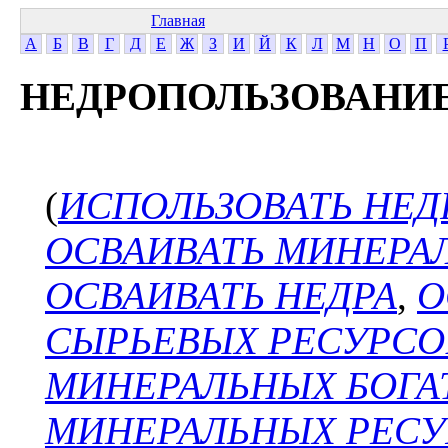
Главная
А
Б
В
Г
Д
Е
Ж
З
И
Й
К
Л
М
Н
О
П
НЕДРОПОЛЬЗОВАНИ
(
ИСПОЛЬЗОВАТЬ НЕД
ОСВАИВАТЬ МИНЕРА
ОСВАИВАТЬ НЕДРА
,
О
СЫРЬЕВЫХ РЕСУРСО
МИНЕРАЛЬНЫХ БОГА
МИНЕРАЛЬНЫХ РЕСУ