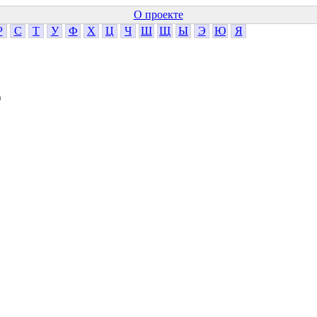
О проекте
Р
С
Т
У
Ф
Х
Ц
Ч
Ш
Щ
Ы
Э
Ю
Я
)