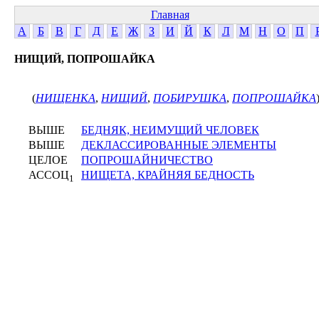
Главная
А
Б
В
Г
Д
Е
Ж
З
И
Й
К
Л
М
Н
О
П
НИЩИЙ, ПОПРОШАЙКА
(
НИЩЕНКА
,
НИЩИЙ
,
ПОБИРУШКА
,
ПОПРОШАЙКА
ВЫШЕ
БЕДНЯК, НЕИМУЩИЙ ЧЕЛОВЕК
ВЫШЕ
ДЕКЛАССИРОВАННЫЕ ЭЛЕМЕНТЫ
ЦЕЛОЕ
ПОПРОШАЙНИЧЕСТВО
АССОЦ
НИЩЕТА, КРАЙНЯЯ БЕДНОСТЬ
1