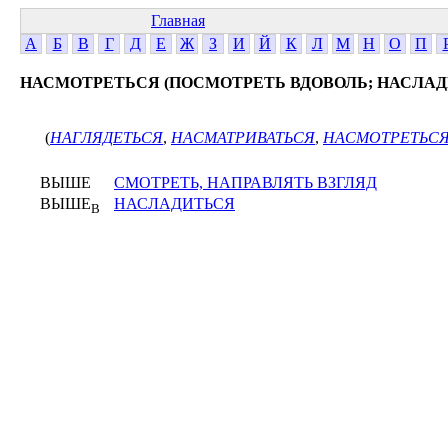
Главная
А
Б
В
Г
Д
Е
Ж
З
И
Й
К
Л
М
Н
О
П
НАСМОТРЕТЬСЯ (ПОСМОТРЕТЬ ВДОВОЛЬ; НАСЛАД
(
НАГЛЯДЕТЬСЯ
,
НАСМАТРИВАТЬСЯ
,
НАСМОТРЕТЬС
ВЫШЕ
СМОТРЕТЬ, НАПРАВЛЯТЬ ВЗГЛЯД
ВЫШЕ
НАСЛАДИТЬСЯ
В