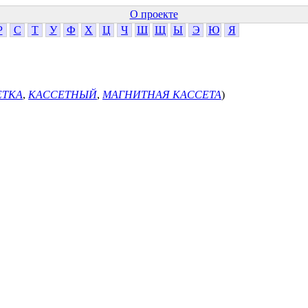
О проекте
Р
С
Т
У
Ф
Х
Ц
Ч
Ш
Щ
Ы
Э
Ю
Я
ЕТКА
,
КАССЕТНЫЙ
,
МАГНИТНАЯ КАССЕТА
)