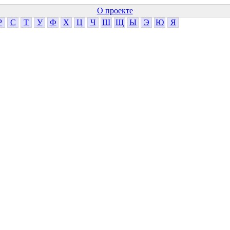
О проекте
Р
С
Т
У
Ф
Х
Ц
Ч
Ш
Щ
Ы
Э
Ю
Я