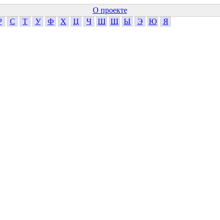
О проекте
Р
С
Т
У
Ф
Х
Ц
Ч
Ш
Щ
Ы
Э
Ю
Я