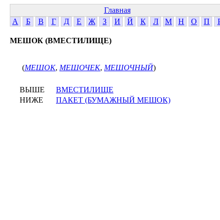
Главная
А
Б
В
Г
Д
Е
Ж
З
И
Й
К
Л
М
Н
О
П
МЕШОК (ВМЕСТИЛИЩЕ)
(
МЕШОК
,
МЕШОЧЕК
,
МЕШОЧНЫЙ
)
ВЫШЕ
ВМЕСТИЛИЩЕ
НИЖЕ
ПАКЕТ (БУМАЖНЫЙ МЕШОК)