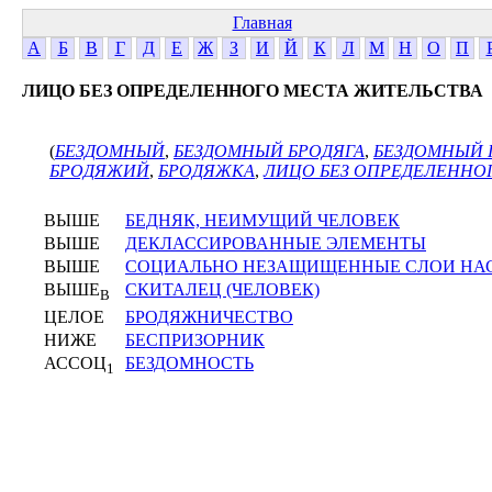
Главная
А
Б
В
Г
Д
Е
Ж
З
И
Й
К
Л
М
Н
О
П
ЛИЦО БЕЗ ОПРЕДЕЛЕННОГО МЕСТА ЖИТЕЛЬСТВА
(
БЕЗДОМНЫЙ
,
БЕЗДОМНЫЙ БРОДЯГА
,
БЕЗДОМНЫЙ 
БРОДЯЖИЙ
,
БРОДЯЖКА
,
ЛИЦО БЕЗ ОПРЕДЕЛЕННО
ВЫШЕ
БЕДНЯК, НЕИМУЩИЙ ЧЕЛОВЕК
ВЫШЕ
ДЕКЛАССИРОВАННЫЕ ЭЛЕМЕНТЫ
ВЫШЕ
СОЦИАЛЬНО НЕЗАЩИЩЕННЫЕ СЛОИ НА
ВЫШЕ
СКИТАЛЕЦ (ЧЕЛОВЕК)
В
ЦЕЛОЕ
БРОДЯЖНИЧЕСТВО
НИЖЕ
БЕСПРИЗОРНИК
АССОЦ
БЕЗДОМНОСТЬ
1