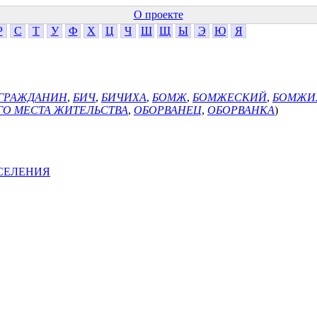
О проекте
Р
С
Т
У
Ф
Х
Ц
Ч
Ш
Щ
Ы
Э
Ю
Я
ГРАЖДАНИН
,
БИЧ
,
БИЧИХА
,
БОМЖ
,
БОМЖЕСКИЙ
,
БОМЖИ
ГО МЕСТА ЖИТЕЛЬСТВА
,
ОБОРВАНЕЦ
,
ОБОРВАНКА
)
СЕЛЕНИЯ