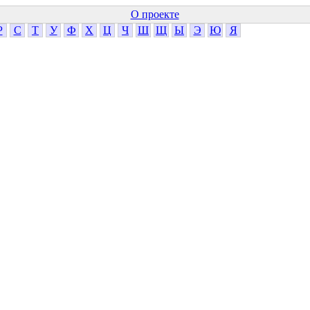
О проекте
Р
С
Т
У
Ф
Х
Ц
Ч
Ш
Щ
Ы
Э
Ю
Я