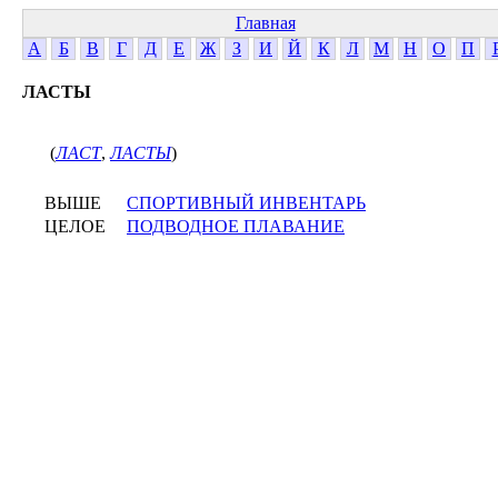
Главная
А
Б
В
Г
Д
Е
Ж
З
И
Й
К
Л
М
Н
О
П
ЛАСТЫ
(
ЛАСТ
,
ЛАСТЫ
)
ВЫШЕ
СПОРТИВНЫЙ ИНВЕНТАРЬ
ЦЕЛОЕ
ПОДВОДНОЕ ПЛАВАНИЕ