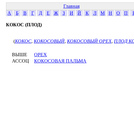
Главная
А
Б
В
Г
Д
Е
Ж
З
И
Й
К
Л
М
Н
О
П
КОКОС (ПЛОД)
(
КОКОС
,
КОКОСОВЫЙ
,
КОКОСОВЫЙ ОРЕХ
,
ПЛОД К
ВЫШЕ
ОРЕХ
АССОЦ
КОКОСОВАЯ ПАЛЬМА