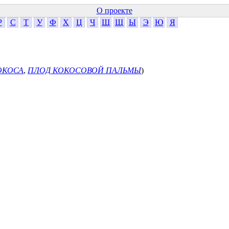
О проекте
Р
С
Т
У
Ф
Х
Ц
Ч
Ш
Щ
Ы
Э
Ю
Я
ОКОСА
,
ПЛОД КОКОСОВОЙ ПАЛЬМЫ
)