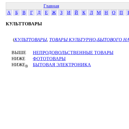
Главная
А
Б
В
Г
Д
Е
Ж
З
И
Й
К
Л
М
Н
О
П
КУЛЬТТОВАРЫ
(
КУЛЬТТОВАРЫ
,
ТОВАРЫ КУЛЬТУРНО-БЫТОВОГО Н
ВЫШЕ
НЕПРОДОВОЛЬСТВЕННЫЕ ТОВАРЫ
НИЖЕ
ФОТОТОВАРЫ
НИЖЕ
БЫТОВАЯ ЭЛЕКТРОНИКА
В