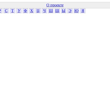
О проекте
Р
С
Т
У
Ф
Х
Ц
Ч
Ш
Щ
Ы
Э
Ю
Я