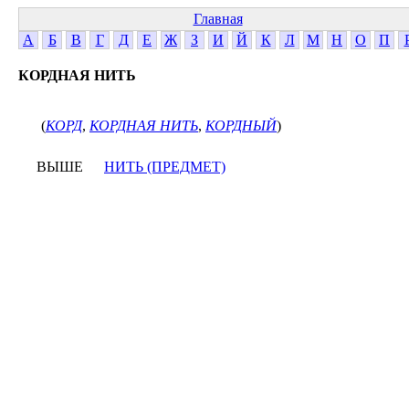
Главная
А
Б
В
Г
Д
Е
Ж
З
И
Й
К
Л
М
Н
О
П
КОРДНАЯ НИТЬ
(
КОРД
,
КОРДНАЯ НИТЬ
,
КОРДНЫЙ
)
ВЫШЕ
НИТЬ (ПРЕДМЕТ)