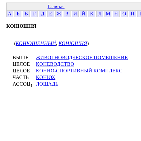
Главная
А
Б
В
Г
Д
Е
Ж
З
И
Й
К
Л
М
Н
О
П
КОНЮШНЯ
(
КОНЮШЕННЫЙ
,
КОНЮШНЯ
)
ВЫШЕ
ЖИВОТНОВОДЧЕСКОЕ ПОМЕЩЕНИЕ
ЦЕЛОЕ
КОНЕВОДСТВО
ЦЕЛОЕ
КОННО-СПОРТИВНЫЙ КОМПЛЕКС
ЧАСТЬ
КОНЮХ
АССОЦ
ЛОШАДЬ
1