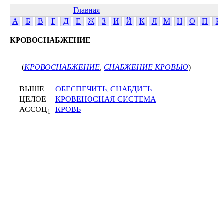
Главная
А
Б
В
Г
Д
Е
Ж
З
И
Й
К
Л
М
Н
О
П
КРОВОСНАБЖЕНИЕ
(
КРОВОСНАБЖЕНИЕ
,
СНАБЖЕНИЕ КРОВЬЮ
)
ВЫШЕ
ОБЕСПЕЧИТЬ, СНАБДИТЬ
ЦЕЛОЕ
КРОВЕНОСНАЯ СИСТЕМА
АССОЦ
КРОВЬ
1