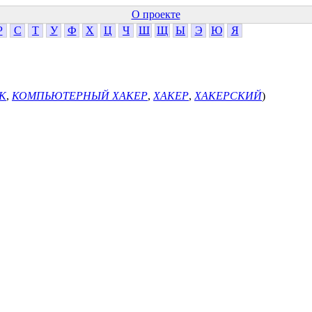
О проекте
Р
С
Т
У
Ф
Х
Ц
Ч
Ш
Щ
Ы
Э
Ю
Я
К
,
КОМПЬЮТЕРНЫЙ ХАКЕР
,
ХАКЕР
,
ХАКЕРСКИЙ
)