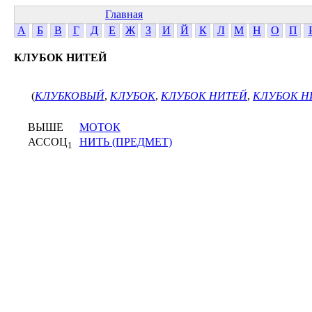
Главная
А
Б
В
Г
Д
Е
Ж
З
И
Й
К
Л
М
Н
О
П
КЛУБОК НИТЕЙ
(
КЛУБКОВЫЙ
,
КЛУБОК
,
КЛУБОК НИТЕЙ
,
КЛУБОК Н
ВЫШЕ
МОТОК
АССОЦ
НИТЬ (ПРЕДМЕТ)
1