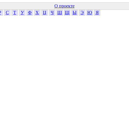
О проекте
Р
С
Т
У
Ф
Х
Ц
Ч
Ш
Щ
Ы
Э
Ю
Я