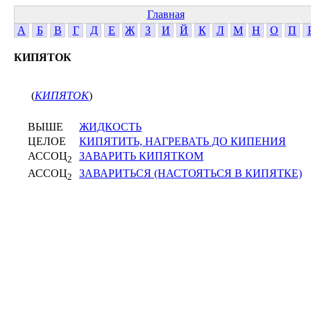
Главная
А
Б
В
Г
Д
Е
Ж
З
И
Й
К
Л
М
Н
О
П
КИПЯТОК
(
КИПЯТОК
)
ВЫШЕ
ЖИДКОСТЬ
ЦЕЛОЕ
КИПЯТИТЬ, НАГРЕВАТЬ ДО КИПЕНИЯ
АССОЦ
ЗАВАРИТЬ КИПЯТКОМ
2
АССОЦ
ЗАВАРИТЬСЯ (НАСТОЯТЬСЯ В КИПЯТКЕ)
2