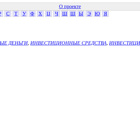
О проекте
Р
С
Т
У
Ф
Х
Ц
Ч
Ш
Щ
Ы
Э
Ю
Я
ЫЕ ДЕНЬГИ
,
ИНВЕСТИЦИОННЫЕ СРЕДСТВА
,
ИНВЕСТИЦ