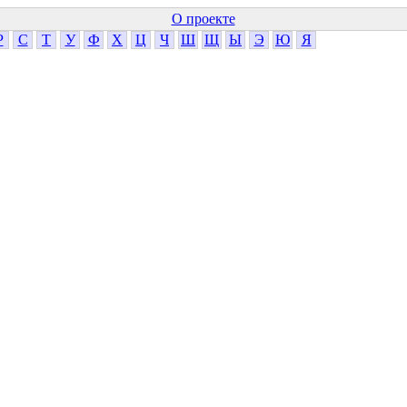
О проекте
Р
С
Т
У
Ф
Х
Ц
Ч
Ш
Щ
Ы
Э
Ю
Я