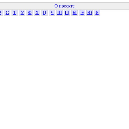
О проекте
Р
С
Т
У
Ф
Х
Ц
Ч
Ш
Щ
Ы
Э
Ю
Я