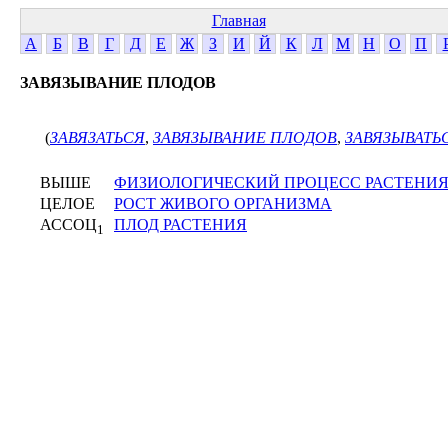
Главная
А
Б
В
Г
Д
Е
Ж
З
И
Й
К
Л
М
Н
О
П
ЗАВЯЗЫВАНИЕ ПЛОДОВ
(
ЗАВЯЗАТЬСЯ
,
ЗАВЯЗЫВАНИЕ ПЛОДОВ
,
ЗАВЯЗЫВАТЬ
ВЫШЕ
ФИЗИОЛОГИЧЕСКИЙ ПРОЦЕСС РАСТЕНИ
ЦЕЛОЕ
РОСТ ЖИВОГО ОРГАНИЗМА
АССОЦ
ПЛОД РАСТЕНИЯ
1