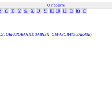
О проекте
Р
С
Т
У
Ф
Х
Ц
Ч
Ш
Щ
Ы
Э
Ю
Я
СЯ
,
ОБРАЗОВАНИЕ ЗАВЯЗИ
,
ОБРАЗОВАТЬ ЗАВЯЗЬ
)
Я