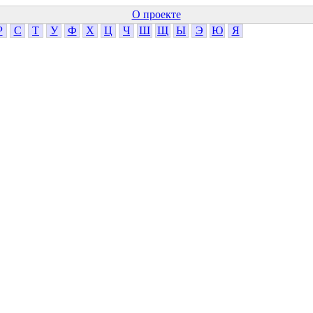
О проекте
Р
С
Т
У
Ф
Х
Ц
Ч
Ш
Щ
Ы
Э
Ю
Я