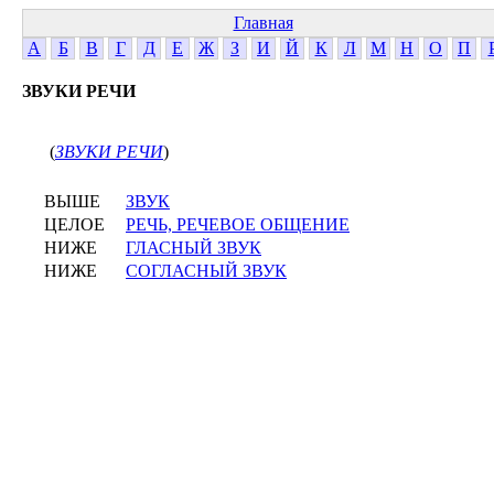
Главная
А
Б
В
Г
Д
Е
Ж
З
И
Й
К
Л
М
Н
О
П
ЗВУКИ РЕЧИ
(
ЗВУКИ РЕЧИ
)
ВЫШЕ
ЗВУК
ЦЕЛОЕ
РЕЧЬ, РЕЧЕВОЕ ОБЩЕНИЕ
НИЖЕ
ГЛАСНЫЙ ЗВУК
НИЖЕ
СОГЛАСНЫЙ ЗВУК