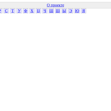
О проекте
Р
С
Т
У
Ф
Х
Ц
Ч
Ш
Щ
Ы
Э
Ю
Я