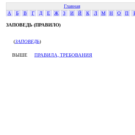
Главная
А
Б
В
Г
Д
Е
Ж
З
И
Й
К
Л
М
Н
О
П
ЗАПОВЕДЬ (ПРАВИЛО)
(
ЗАПОВЕДЬ
)
ВЫШЕ
ПРАВИЛА, ТРЕБОВАНИЯ