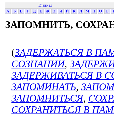
Главная
А
Б
В
Г
Д
Е
Ж
З
И
Й
К
Л
М
Н
О
П
ЗАПОМНИТЬ, СОХРА
(
ЗАДЕРЖАТЬСЯ В ПА
СОЗНАНИИ
,
ЗАДЕРЖИ
ЗАДЕРЖИВАТЬСЯ В 
ЗАПОМИНАТЬ
,
ЗАПОМ
ЗАПОМНИТЬСЯ
,
СОХР
СОХРАНИТЬСЯ В ПА