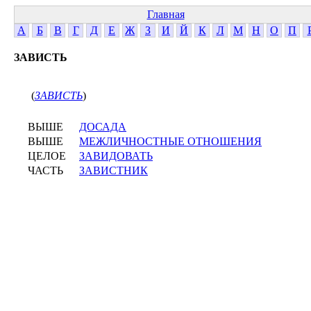
Главная
А
Б
В
Г
Д
Е
Ж
З
И
Й
К
Л
М
Н
О
П
ЗАВИСТЬ
(
ЗАВИСТЬ
)
ВЫШЕ
ДОСАДА
ВЫШЕ
МЕЖЛИЧНОСТНЫЕ ОТНОШЕНИЯ
ЦЕЛОЕ
ЗАВИДОВАТЬ
ЧАСТЬ
ЗАВИСТНИК