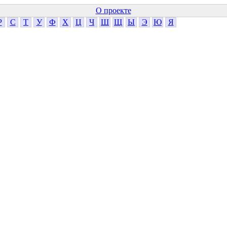
О проекте
Р
С
Т
У
Ф
Х
Ц
Ч
Ш
Щ
Ы
Э
Ю
Я