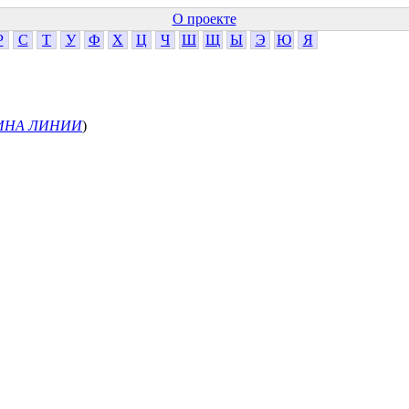
О проекте
Р
С
Т
У
Ф
Х
Ц
Ч
Ш
Щ
Ы
Э
Ю
Я
ИНА ЛИНИИ
)