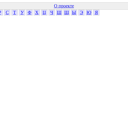
О проекте
Р
С
Т
У
Ф
Х
Ц
Ч
Ш
Щ
Ы
Э
Ю
Я