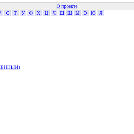
О проекте
Р
С
Т
У
Ф
Х
Ц
Ч
Ш
Щ
Ы
Э
Ю
Я
ЧЕННЫЙ)