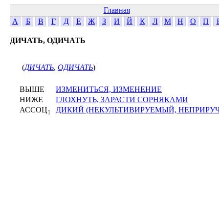
Главная
А
Б
В
Г
Д
Е
Ж
З
И
Й
К
Л
М
Н
О
П
ДИЧАТЬ, ОДИЧАТЬ
(
ДИЧАТЬ
,
ОДИЧАТЬ
)
ВЫШЕ
ИЗМЕНИТЬСЯ, ИЗМЕНЕНИЕ
НИЖЕ
ГЛОХНУТЬ, ЗАРАСТИ СОРНЯКАМИ
АССОЦ
ДИКИЙ (НЕКУЛЬТИВИРУЕМЫЙ, НЕПРИРУ
1