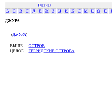
Главная
А
Б
В
Г
Д
Е
Ж
З
И
Й
К
Л
М
Н
О
П
ДЖУРА
(
ДЖУРА
)
ВЫШЕ
ОСТРОВ
ЦЕЛОЕ
ГЕБРИДСКИЕ ОСТРОВА