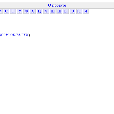
О проекте
Р
С
Т
У
Ф
Х
Ц
Ч
Ш
Щ
Ы
Э
Ю
Я
СКОЙ ОБЛАСТИ
)