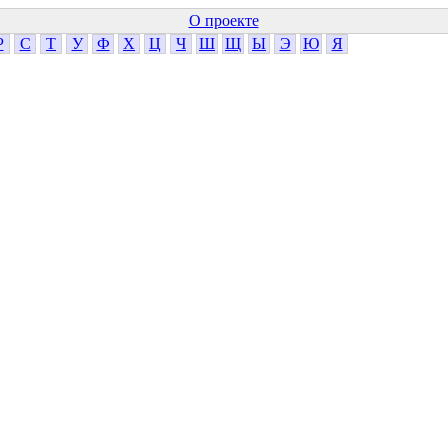
О проекте
Р
С
Т
У
Ф
Х
Ц
Ч
Ш
Щ
Ы
Э
Ю
Я