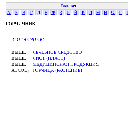
Главная
А
Б
В
Г
Д
Е
Ж
З
И
Й
К
Л
М
Н
О
П
ГОРЧИЧНИК
(
ГОРЧИЧНИК
)
ВЫШЕ
ЛЕЧЕБНОЕ СРЕДСТВО
ВЫШЕ
ЛИСТ (ПЛАСТ)
ВЫШЕ
МЕДИЦИНСКАЯ ПРОДУКЦИЯ
АССОЦ
ГОРЧИЦА (РАСТЕНИЕ)
1