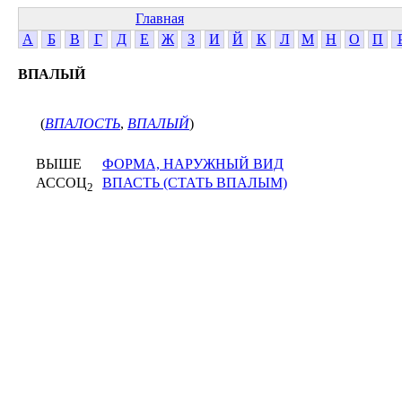
Главная
А
Б
В
Г
Д
Е
Ж
З
И
Й
К
Л
М
Н
О
П
ВПАЛЫЙ
(
ВПАЛОСТЬ
,
ВПАЛЫЙ
)
ВЫШЕ
ФОРМА, НАРУЖНЫЙ ВИД
АССОЦ
ВПАСТЬ (СТАТЬ ВПАЛЫМ)
2