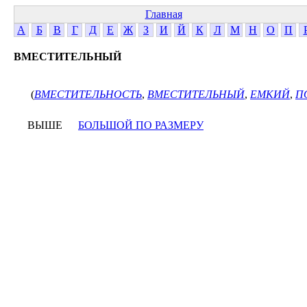
Главная
А
Б
В
Г
Д
Е
Ж
З
И
Й
К
Л
М
Н
О
П
ВМЕСТИТЕЛЬНЫЙ
(
ВМЕСТИТЕЛЬНОСТЬ
,
ВМЕСТИТЕЛЬНЫЙ
,
ЕМКИЙ
,
П
ВЫШЕ
БОЛЬШОЙ ПО РАЗМЕРУ