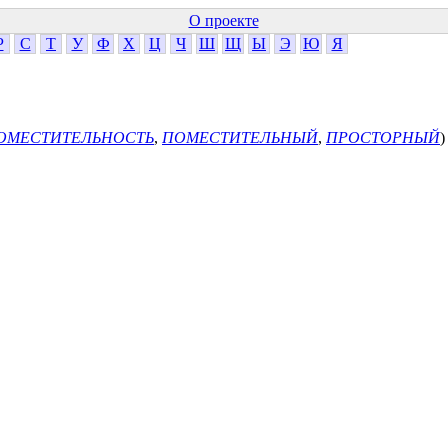
О проекте
Р
С
Т
У
Ф
Х
Ц
Ч
Ш
Щ
Ы
Э
Ю
Я
ОМЕСТИТЕЛЬНОСТЬ
,
ПОМЕСТИТЕЛЬНЫЙ
,
ПРОСТОРНЫЙ
)