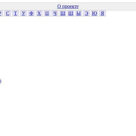
О проекте
Р
С
Т
У
Ф
Х
Ц
Ч
Ш
Щ
Ы
Э
Ю
Я
)