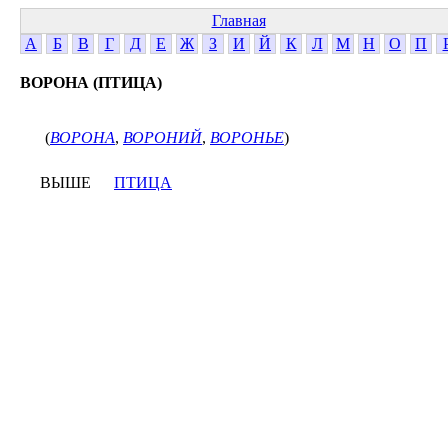
Главная
А
Б
В
Г
Д
Е
Ж
З
И
Й
К
Л
М
Н
О
П
ВОРОНА (ПТИЦА)
(
ВОРОНА
,
ВОРОНИЙ
,
ВОРОНЬЕ
)
ВЫШЕ
ПТИЦА