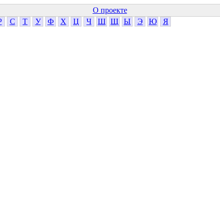
О проекте
Р
С
Т
У
Ф
Х
Ц
Ч
Ш
Щ
Ы
Э
Ю
Я