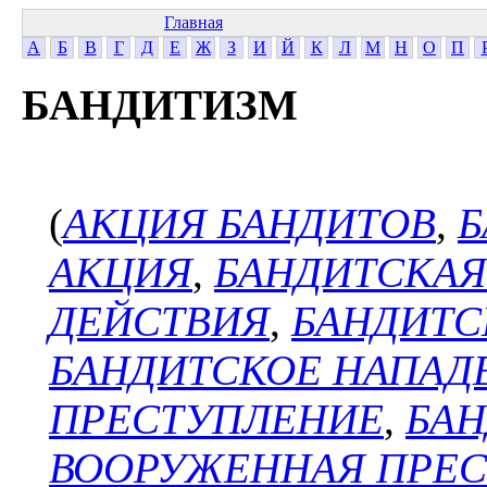
Главная
А
Б
В
Г
Д
Е
Ж
З
И
Й
К
Л
М
Н
О
П
БАНДИТИЗМ
(
АКЦИЯ БАНДИТОВ
,
Б
АКЦИЯ
,
БАНДИТСКАЯ
ДЕЙСТВИЯ
,
БАНДИТС
БАНДИТСКОЕ НАПАД
ПРЕСТУПЛЕНИЕ
,
БАН
ВООРУЖЕННАЯ ПРЕ