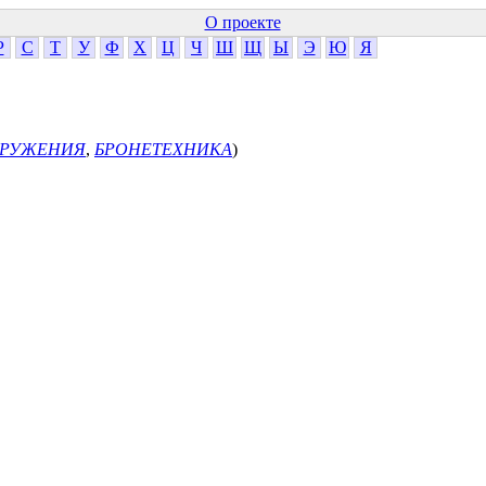
О проекте
Р
С
Т
У
Ф
Х
Ц
Ч
Ш
Щ
Ы
Э
Ю
Я
ОРУЖЕНИЯ
,
БРОНЕТЕХНИКА
)