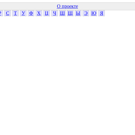
О проекте
Р
С
Т
У
Ф
Х
Ц
Ч
Ш
Щ
Ы
Э
Ю
Я