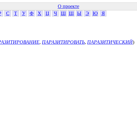
О проекте
Р
С
Т
У
Ф
Х
Ц
Ч
Ш
Щ
Ы
Э
Ю
Я
РАЗИТИРОВАНИЕ
,
ПАРАЗИТИРОВАТЬ
,
ПАРАЗИТИЧЕСКИЙ
)