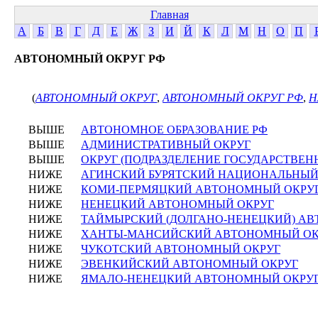
Главная
А
Б
В
Г
Д
Е
Ж
З
И
Й
К
Л
М
Н
О
П
АВТОНОМНЫЙ ОКРУГ РФ
(
АВТОНОМНЫЙ ОКРУГ
,
АВТОНОМНЫЙ ОКРУГ РФ
,
Н
ВЫШЕ
АВТОНОМНОЕ ОБРАЗОВАНИЕ РФ
ВЫШЕ
АДМИНИСТРАТИВНЫЙ ОКРУГ
ВЫШЕ
ОКРУГ (ПОДРАЗДЕЛЕНИЕ ГОСУДАРСТВЕН
НИЖЕ
АГИНСКИЙ БУРЯТСКИЙ НАЦИОНАЛЬНЫЙ
НИЖЕ
КОМИ-ПЕРМЯЦКИЙ АВТОНОМНЫЙ ОКРУ
НИЖЕ
НЕНЕЦКИЙ АВТОНОМНЫЙ ОКРУГ
НИЖЕ
ТАЙМЫРСКИЙ (ДОЛГАНО-НЕНЕЦКИЙ) А
НИЖЕ
ХАНТЫ-МАНСИЙСКИЙ АВТОНОМНЫЙ ОК
НИЖЕ
ЧУКОТСКИЙ АВТОНОМНЫЙ ОКРУГ
НИЖЕ
ЭВЕНКИЙСКИЙ АВТОНОМНЫЙ ОКРУГ
НИЖЕ
ЯМАЛО-НЕНЕЦКИЙ АВТОНОМНЫЙ ОКРУ