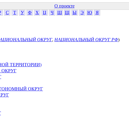
О проекте
Р
С
Т
У
Ф
Х
Ц
Ч
Ш
Щ
Ы
Э
Ю
Я
АЦИОНАЛЬНЫЙ ОКРУГ
,
НАЦИОНАЛЬНЫЙ ОКРУГ РФ
)
НОЙ ТЕРРИТОРИИ)
 ОКРУГ
Г
ВТОНОМНЫЙ ОКРУГ
РУГ
Г